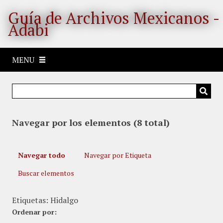
S
Guía de Archivos Mexicanos -
a
Adabi
l
t
a
MENU
r
a
l
c
o
Navegar por los elementos (8 total)
n
t
e
Navegar todo
Navegar por Etiqueta
n
i
Buscar elementos
d
o
Etiquetas: Hidalgo
p
Ordenar por:
r