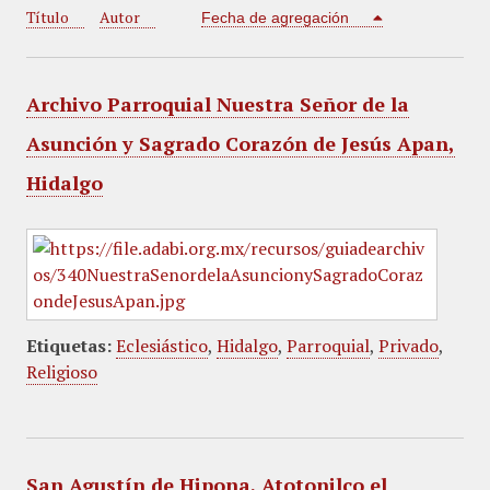
Título
Autor
i
Fecha de agregación
n
c
i
Archivo Parroquial Nuestra Señor de la
p
Asunción y Sagrado Corazón de Jesús Apan,
a
l
Hidalgo
Etiquetas:
Eclesiástico
,
Hidalgo
,
Parroquial
,
Privado
,
Religioso
San Agustín de Hipona, Atotonilco el